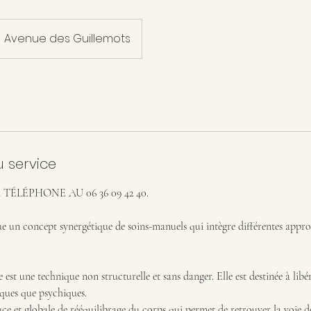
Avenue des Guillemots
u service
TÉLÉPHONE AU 06 36 09 42 40.
e un concept synergétique de soins-manuels qui intègre différentes appro
 est une technique non structurelle et sans danger. Elle est destinée à libére
iques que psychiques.
e et globale de rééquilibrage du corps qui permet de retrouver la voie d