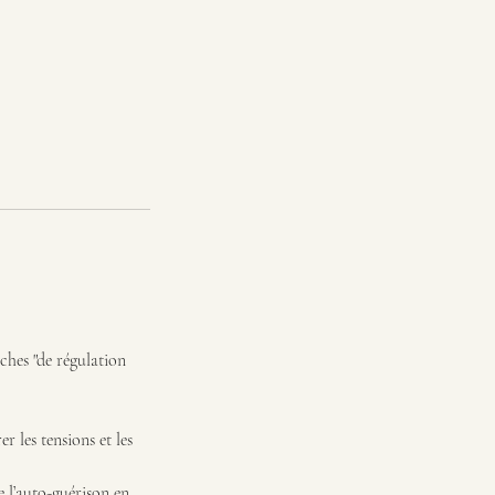
ches "de régulation
r les tensions et les
e l’auto-guérison en