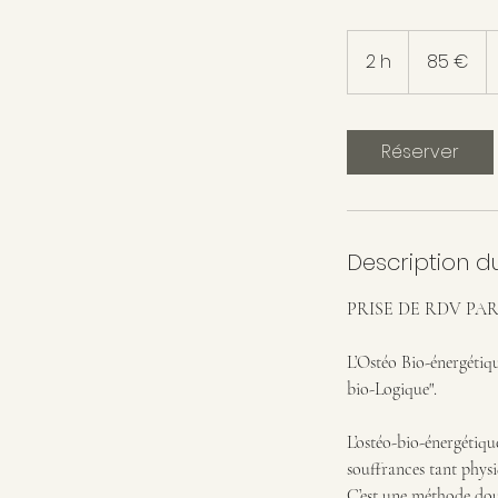
85
euros
2 h
2
85 €
h
Réserver
Description d
PRISE DE RDV PAR 
L’Ostéo Bio-énergétiqu
bio-Logique".
L’ostéo-bio-énergétique
souffrances tant phys
C’est une méthode douc