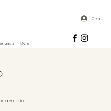
Connexion
tenariats
More
o
r la voie de