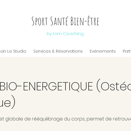
Sport Santé Bien-être
by Lnm Coaching
san Le Studio
Services & Réservations
Evénements
Par
BIO-ENERGETIQUE (Osté
ue)
 globale de rééquilibrage du corps, permet de retrouve