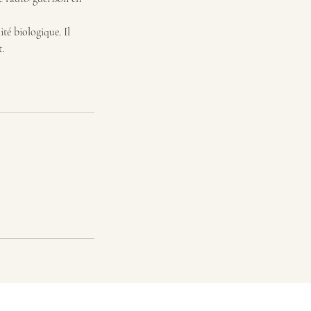
ité biologique. Il
t.