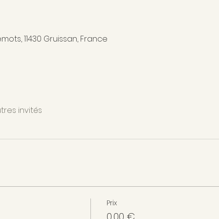
emots, 11430 Gruissan, France
tres invités
Prix
0,00 €