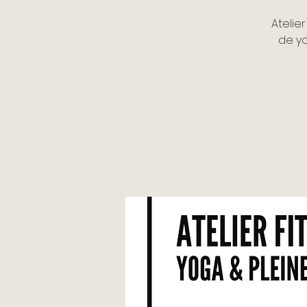
Atelie
de y