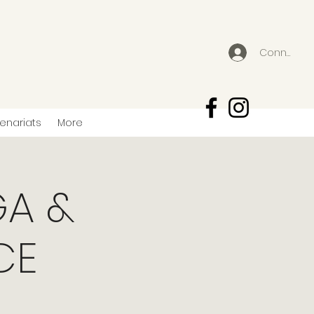
Connexion
tenariats
More
GA &
CE