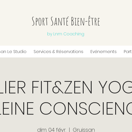
Sport Santé Bien-être
by Lnm Coaching
san Le Studio
Services & Réservations
Evénements
Par
LIER FIT&ZEN YO
LEINE CONSCIEN
dim. 04 févr.
  |  
Gruissan