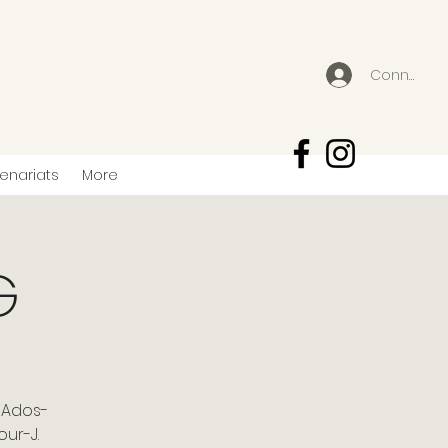
Connexion
tenariats
More
G
 Ados-
our-J.