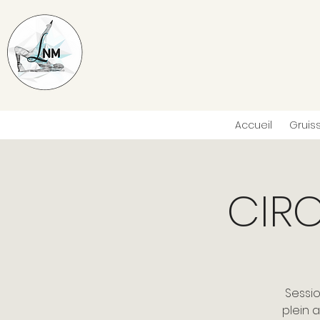
Accueil
Gruis
CIRC
Sessio
plein a