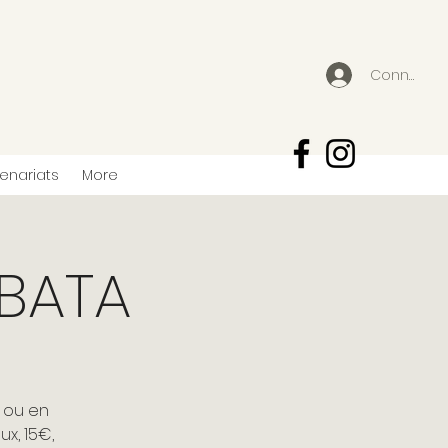
Connexion
tenariats
More
ABATA
o ou en
ux, 15€,