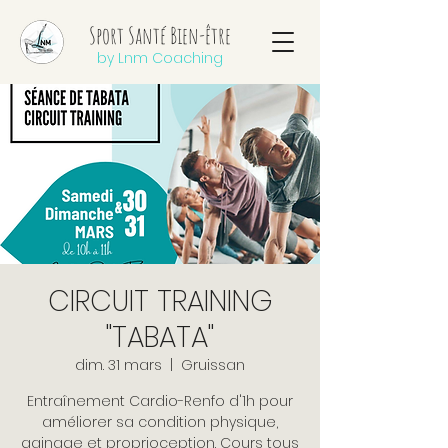
Sport Santé Bien-être
by Lnm Coaching
CIRCUIT TRAINING
"TABATA"
dim. 31 mars
  |  
Gruissan
Entraînement Cardio-Renfo d'1h pour
améliorer sa condition physique,
gainage et proprioception. Cours tous