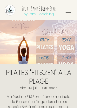
Sport Santé Bien-être
by Lnm Coaching
PILATES "FIT&ZEN" A LA
PLAGE
dim. 09 juil.
  |  
Gruissan
Ma Routine Fit&Zen, séance matinale
de Pilates à la Plage des chalets
rangée 5-6 à côté du restaurant Le