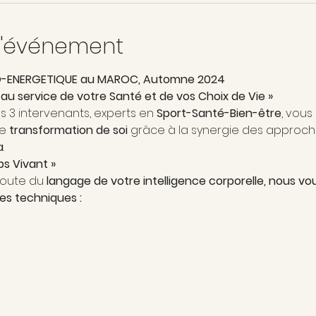
l'événement
O-ENERGETIQUE au MAROC, Automne 2024
e au service de votre Santé et de vos Choix de Vie »
s 3 intervenants, experts en 
Sport-Santé-Bien-être
, vous
e 
transformation de soi 
grâce à la synergie des approche
a
.
s Vivant »
coute du 
langage de votre intelligence corporelle, nous vo
tes techniques :