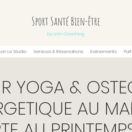
Sport Santé Bien-être
by Lnm Coaching
san Le Studio
Services & Réservations
Evénements
Par
R YOGA & OSTE
RGETIQUE AU M
TE AU PRINTEMP