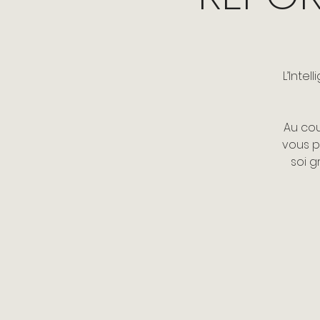
L’Inte
Au cou
vous p
soi g