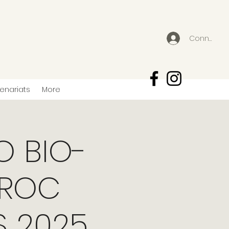
Connexion
tenariats
More
O BIO-
AROC
S 2025