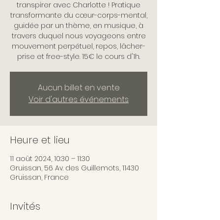
transpirer avec Charlotte ! Pratique
transformante du cœur-corps-mental,
guidée par un thème, en musique, à
travers duquel nous voyageons entre
mouvement perpétuel, repos, lâcher-
prise et free-style. 15€ le cours d'1h.
Aucun billet en vente
Voir d'autres événements
Heure et lieu
11 août 2024, 10:30 – 11:30
Gruissan, 56 Av. des Guillemots, 11430
Gruissan, France
Invités