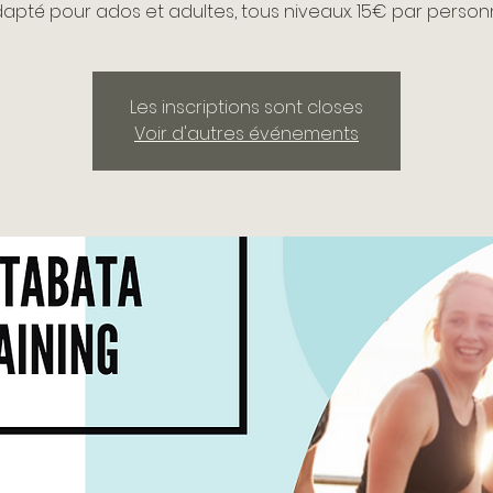
apté pour ados et adultes, tous niveaux. 15€ par person
Les inscriptions sont closes
Voir d'autres événements