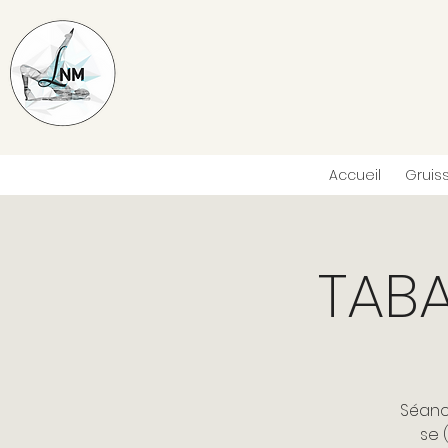
Accueil
Gruis
TABA
Séanc
se 