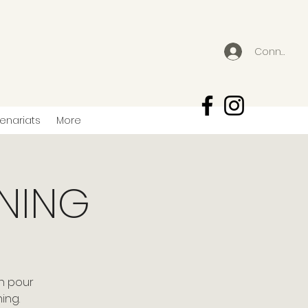
Connexion
tenariats
More
INING
n pour
ing.