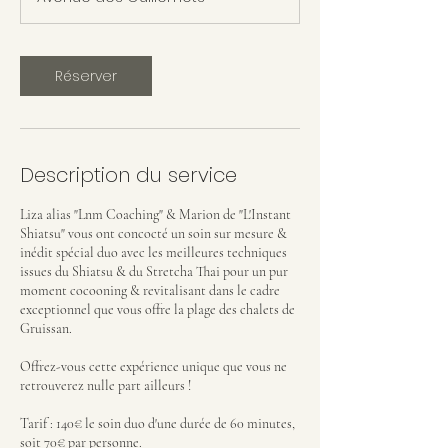
m
i
n
Réserver
Description du service
Liza alias "Lnm Coaching" & Marion de "L'Instant
Shiatsu" vous ont concocté un soin sur mesure &
inédit spécial duo avec les meilleures techniques
issues du Shiatsu & du Stretcha Thai pour un pur
moment cocooning & revitalisant dans le cadre
exceptionnel que vous offre la plage des chalets de
Gruissan.
Offrez-vous cette expérience unique que vous ne
retrouverez nulle part ailleurs !
Tarif : 140€ le soin duo d'une durée de 60 minutes,
soit 70€ par personne.