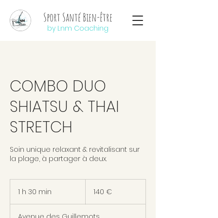
Sport Santé Bien-être
by Lnm Coaching
COMBO DUO
SHIATSU & THAI
STRETCH
Soin unique relaxant & revitalisant sur
la plage, à partager à deux.
140
euros
1 h 30 min
1
140 €
3
0
Avenue des Guillemots