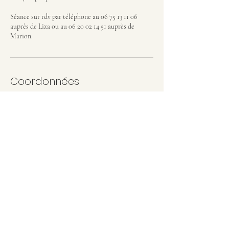
Séance sur rdv par téléphone au 06 75 13 11 06
auprès de Liza ou au 06 20 02 14 51 auprès de
Marion.
Coordonnées
656 Avenue des Guillemots, Gruissan, France
+33 (0)6 75 13 11 06
liza.moretti@hotmail.fr
Lnm Coaching - Siret
885 293 472 00019
Liza MORETTI -
+33 (0)6 75 13 11 06
-