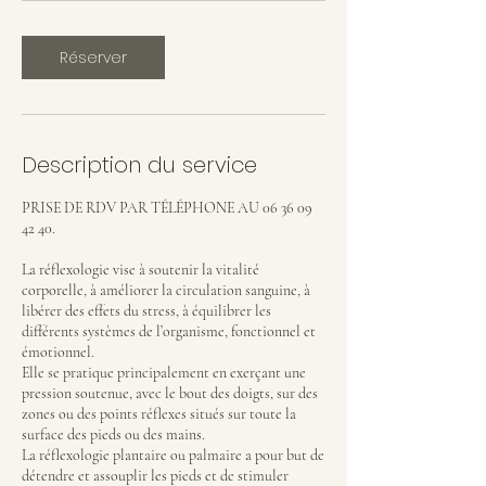
Réserver
Description du service
PRISE DE RDV PAR TÉLÉPHONE AU 06 36 09
42 40.
La réflexologie vise à soutenir la vitalité
corporelle, à améliorer la circulation sanguine, à
libérer des effets du stress, à équilibrer les
différents systèmes de l’organisme, fonctionnel et
émotionnel.
Elle se pratique principalement en exerçant une
pression soutenue, avec le bout des doigts, sur des
zones ou des points réflexes situés sur toute la
surface des pieds ou des mains.
La réflexologie plantaire ou palmaire a pour but de
détendre et assouplir les pieds et de stimuler