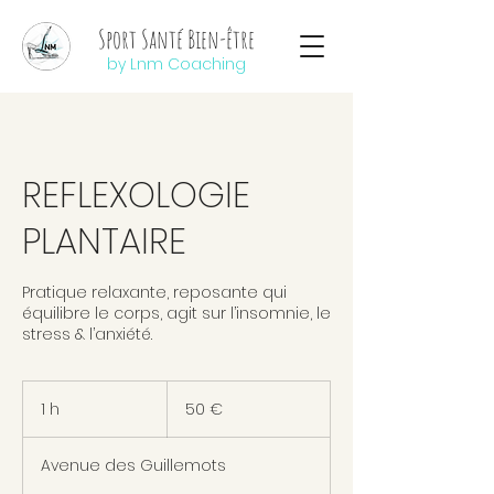
Sport Santé Bien-être
by Lnm Coaching
REFLEXOLOGIE
PLANTAIRE
Pratique relaxante, reposante qui
équilibre le corps, agit sur l’insomnie, le
stress & l’anxiété.
50
euros
1 h
1
50 €
Avenue des Guillemots