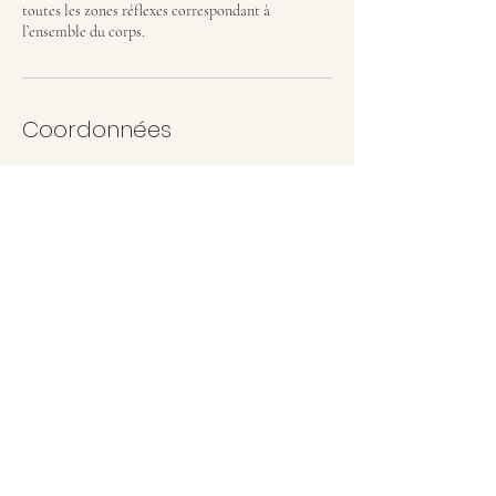
toutes les zones réflexes correspondant à
l’ensemble du corps.
Coordonnées
656 Avenue des Guillemots, Gruissan, France
+33 (0)6 75 13 11 06
liza.moretti@hotmail.fr
Lnm Coaching - Siret
885 293 472 00019
Liza MORETTI -
+33 (0)6 75 13 11 06
-
liza.moretti@hotmail.fr