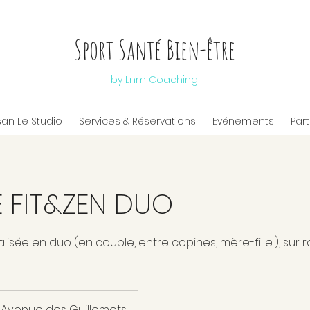
Sport Santé Bien-être
by Lnm Coaching
san Le Studio
Services & Réservations
Evénements
Par
 FIT&ZEN DUO
ée en duo (en couple, entre copines, mère-fille...), sur rd
Avenue des Guillemots