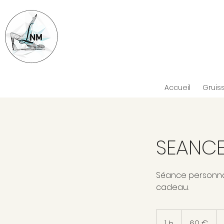
Accueil
Gruis
SEANCE
Séance personnalis
cadeau.
60
euros
1 h
1
60 €